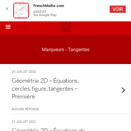
FrenchMaths.com
✕
VOIR
GRATUIT
Sur Google Play
Marqueurs › Tangentes
24 JUILLET 2022
Géométrie 2D – Équations,
cercles, figure, tangentes –
Première
AUCUNE RÉPONSE
21 JUILLET 2022
Géométrie 2D – Équations de