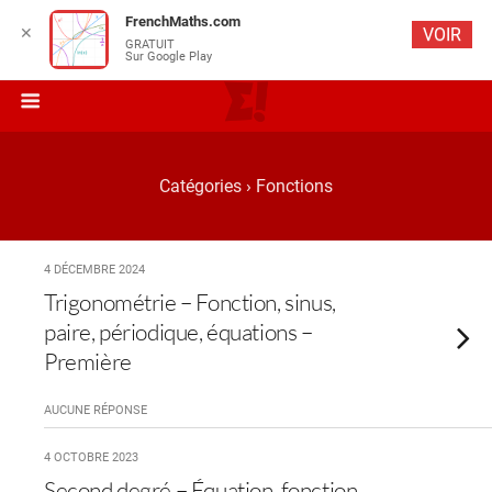
FrenchMaths.com
✕
VOIR
GRATUIT
Sur Google Play
Catégories ›
Fonctions
4 DÉCEMBRE 2024
Trigonométrie – Fonction, sinus,
paire, périodique, équations –
Première
AUCUNE RÉPONSE
4 OCTOBRE 2023
Second degré – Équation, fonction,