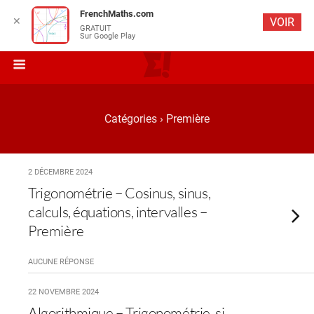
FrenchMaths.com
✕
VOIR
GRATUIT
Sur Google Play
Catégories ›
Première
2 DÉCEMBRE 2024
Trigonométrie – Cosinus, sinus,
calculs, équations, intervalles –
Première
AUCUNE RÉPONSE
22 NOVEMBRE 2024
Algorithmique – Trigonométrie, si,