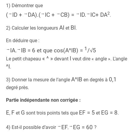
1) Démontrer que
→
→
→
→
→
→
2
(
ID +
DA).(
IC +
CB) =
ID.
IC+ DA
.
AI
BI
2) Calculer les longueurs
et
.
En déduire que :
1
→
→
IA.
IB = 6 et que cos(A^IB) =
/
√5
« ^ »
I
Le petit chapeau
devant
veut dire « angle ». L’angle
^I
.
A^IB
0,1
3) Donner la mesure de l’angle
en degrés à
degré près.
Partie indépendante non corrigée :
E
F
G
EF = 5
EG = 8
,
et
sont trois points tels que
et
.
→
→
EF.
EG = 60
4) Est-il possible d’avoir
?