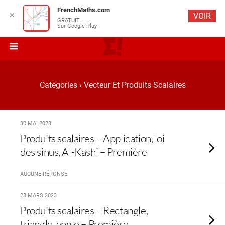
FrenchMaths.com
✕
VOIR
GRATUIT
Sur Google Play
Catégories ›
Vecteur Et Produits Scalaires
30 MAI 2023
Produits scalaires – Application, loi
des sinus, Al-Kashi – Première
AUCUNE RÉPONSE
28 MARS 2023
Produits scalaires – Rectangle,
triangle, angle – Première