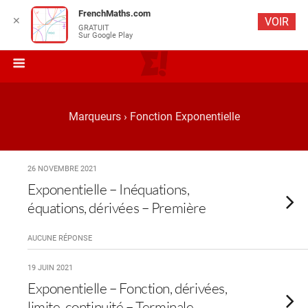
FrenchMaths.com
✕
VOIR
GRATUIT
Sur Google Play
Marqueurs › Fonction Exponentielle
26 NOVEMBRE 2021
Exponentielle – Inéquations,
équations, dérivées – Première
AUCUNE RÉPONSE
19 JUIN 2021
Exponentielle – Fonction, dérivées,
limite, continuité – Terminale