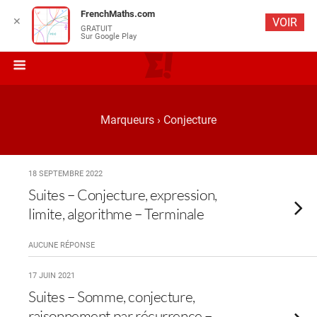
FrenchMaths.com
✕
VOIR
GRATUIT
Sur Google Play
Marqueurs › Conjecture
18 SEPTEMBRE 2022
Suites – Conjecture, expression,
limite, algorithme – Terminale
AUCUNE RÉPONSE
17 JUIN 2021
Suites – Somme, conjecture,
raisonnement par récurrence –