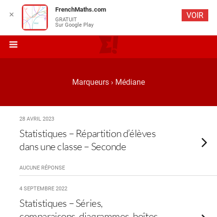
FrenchMaths.com
✕
VOIR
GRATUIT
Sur Google Play
Marqueurs › Médiane
28 AVRIL 2023
Statistiques – Répartition d’élèves
dans une classe – Seconde
AUCUNE RÉPONSE
4 SEPTEMBRE 2022
Statistiques – Séries,
comparaisons, diagrammes, boîtes