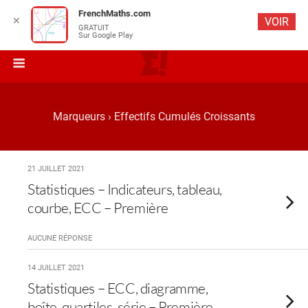
FrenchMaths.com
✕
VOIR
GRATUIT
Sur Google Play
Marqueurs › Effectifs Cumulés Croissants
21 JUILLET 2021
Statistiques – Indicateurs, tableau,
courbe, ECC – Première
AUCUNE RÉPONSE
14 JUILLET 2021
Statistiques – ECC, diagramme,
boîte, quartiles, série – Première