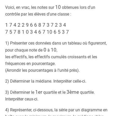
10
Voici, en vrac, les notes sur
obtenues lors d’un
contrôle par les élèves d’une classe :
1 7 4 2 2 9 6 6 8 7 3 7 2 3 4
7 5 7 8 1 0 3 4 6 7 10 6 5 3 7
1) Présenter ces données dans un tableau où figureront,
0
10
pour chaque note de
à
,
les effectifs, les effectifs cumulés croissants et les
fréquences en pourcentage.
(Arrondir les pourcentages à l’unité près).
2) Déterminer la médiane. Interprêter celle-ci.
1er
3ème
3) Déterminer le
quartile et le
quartile.
Interprêter ceux-ci.
4) Représenter, ci-dessous, la série par un diagramme en