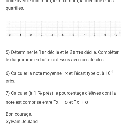
boîte avec le minimum, le maximum, la médiane et les
quartiles.
1er
9ème
5) Déterminer le
décile et le
décile. Compléter
le diagramme en boîte ci-dessus avec ces déciles.
–
x
σ
-2
6) Calculer la note moyenne
et l’écart type
, à 10
près.
1 %
7) Calculer (à
près) le pourcentage d’élèves dont la
–
–
x – σ
x + σ
note est comprise entre
et
.
Bon courage,
Sylvain Jeuland