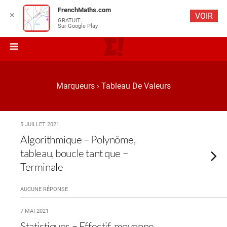
FrenchMaths.com
✕
VOIR
GRATUIT
Sur Google Play
Marqueurs › Tableau De Valeurs
5 JUILLET 2021
Algorithmique – Polynôme,
tableau, boucle tant que –
Terminale
AUCUNE RÉPONSE
7 MAI 2021
Statistiques – Effectif, moyenne,