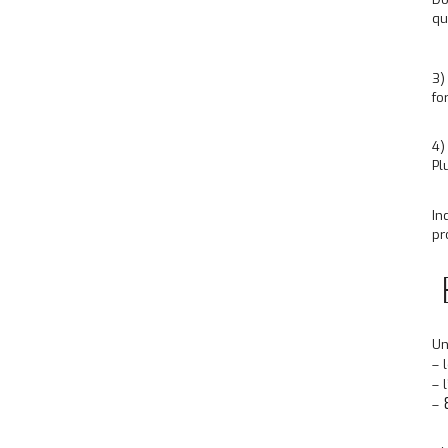
qu
3)
fo
4)
Pl
In
pr
Un
– 
– 
–