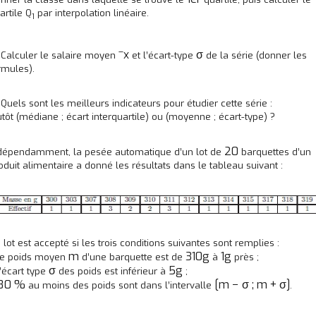
artile Q
par interpolation linéaire.
1
–
x
σ
 Calculer le salaire moyen
et l’écart-type
de la série (donner les
rmules).
 Quels sont les meilleurs indicateurs pour étudier cette série :
utôt (médiane ; écart interquartile) ou (moyenne ; écart-type) ?
20
dépendamment, la pesée automatique d’un lot de
barquettes d’un
oduit alimentaire a donné les résultats dans le tableau suivant :
 lot est accepté si les trois conditions suivantes sont remplies :
m
310g
1g
le poids moyen
d’une barquette est de
à
près ;
σ
5g
l’écart type
des poids est inférieur à
;
80 %
[m − σ ; m + σ]
au moins des poids sont dans l’intervalle
.