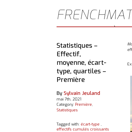
FRENCHMAT
JEULAND)
Statistiques –
Ma
ef
Effectif,
moyenne, écart-
Ex
type, quartiles –
Première
By
Sylvain Jeuland
mai 7th, 2021
Category:
Première
,
Statistiques
Tagged with:
écart-type
,
effectifs cumulés croissants