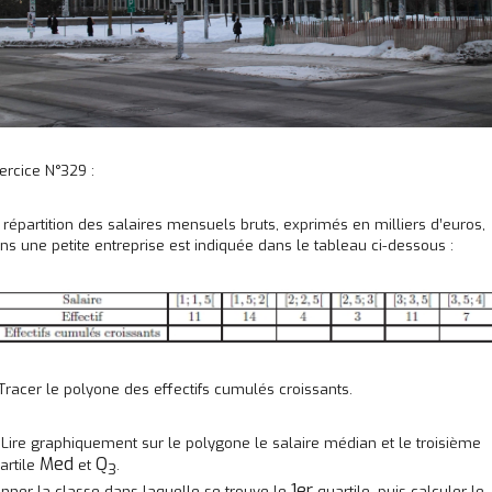
ercice N°329 :
 répartition des salaires mensuels bruts, exprimés en milliers d’euros,
ns une petite entreprise est indiquée dans le tableau ci-dessous :
 Tracer le polyone des effectifs cumulés croissants.
 Lire graphiquement sur le polygone le salaire médian et le troisième
Med
Q
artile
et
.
3
1er
nner la classe dans laquelle se trouve le
quartile, puis calculer le