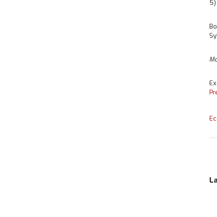
5)
Bo
Sy
Mo
Ex
Pr
Ec
L