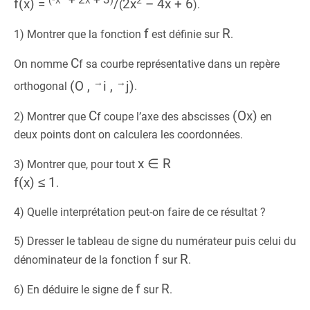
(
)
2
f(x) =
/
2x
– 4x + 6
(
)
.
f
R
1) Montrer que la fonction
est définie sur
.
C
On nomme
f
sa courbe représentative dans un repère
→
→
(O ,
i ,
j)
orthogonal
.
C
(Ox)
2) Montrer que
f
coupe l’axe des abscisses
en
deux points dont on calculera les coordonnées.
x ∈ R
3) Montrer que, pour tout
f(x) ≤ 1
.
4) Quelle interprétation peut-on faire de ce résultat ?
5) Dresser le tableau de signe du numérateur puis celui du
f
R
dénominateur de la fonction
sur
.
f
R
6) En déduire le signe de
sur
.