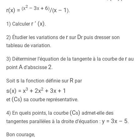
2
x
– 3x + 6
(
)
r(x) =
/
x – 1
(
)
.
r ‘ (x)
1) Calculer
.
r
D
2) Étudier les variations de
sur
r
puis dresser son
tableau de variation.
r
3) Déterminer l’équation de la tangente à la courbe de
au
A
2
point
d’abscisse
.
s
R
Soit
la fonction définie sur
par
3
2
s(x) = x
+ 2x
+ 3x + 1
(C
)
et
s
sa courbe représentative.
(C
)
4) En quels points, la courbe
s
admet-elle des
y = 3x – 5
tangentes parallèles à la droite d’équation :
.
Bon courage,