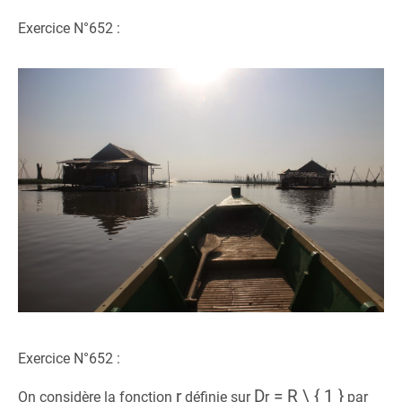
Exercice N°652 :
Exercice N°652 :
r
D
= R \ { 1 }
On considère la fonction
définie sur
r
par