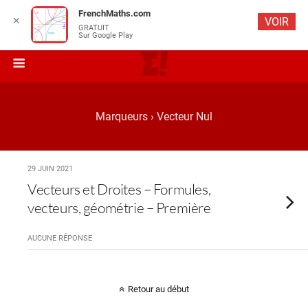
FrenchMaths.com
✕
VOIR
GRATUIT
Sur Google Play
Marqueurs › Vecteur Nul
29 JUIN 2021
Vecteurs et Droites – Formules,
vecteurs, géométrie – Première
AUCUNE RÉPONSE
Retour au début