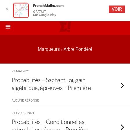
FrenchMaths.com
✕
VOIR
GRATUIT
Sur Google Play
Marqueurs › Arbre Pondéré
23 MAI 2021
Probabilités – Sachant, loi, gain
algébrique, épreuves – Première
AUCUNE RÉPONSE
9 FÉVRIER 2021
Probabilités – Conditionnelles,
arbre, loi, espérance – Première