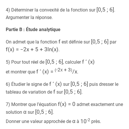
[0,5 ; 6]
4) Déterminer la convexité de la fonction sur
.
Argumenter la réponse.
Partie B : Étude analytique
f
[0,5 ; 6]
On admet que la fonction
est définie sur
par
f(x) = −2x + 5 + 3ln(x)
.
[0,5 ; 6]
f ‘ (x)
5) Pour tout réel de
, calculer
-2x + 3
(
)
f ‘ (x) =
/
x
et montrer que
.
f ‘ (x)
[0,5 ; 6]
6) Étudier le signe de
sur
puis dresser le
f
[0,5 ; 6]
tableau de variation de
sur
.
f(x) = 0
7) Montrer que l’équation
admet exactement une
α
[0,5 ; 6]
solution
sur
.
-2
α
10
Donner une valeur approchée de
à
près.