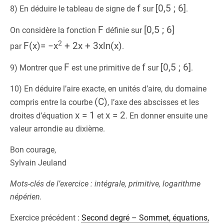
f
[0,5 ; 6]
8) En déduire le tableau de signe de
sur
.
F
[0,5 ; 6]
On considère la fonction
définie sur
2
F(x)= −x
+ 2x + 3xln(x)
par
.
F
f
[0,5 ; 6]
9) Montrer que
est une primitive de
sur
.
10) En déduire l’aire exacte, en unités d’aire, du domaine
(C)
compris entre la courbe
, l’axe des abscisses et les
x = 1
x = 2
droites d’équation
et
. En donner ensuite une
valeur arrondie au dixième.
Bon courage,
Sylvain Jeuland
Mots-clés de l’exercice : intégrale, primitive, logarithme
népérien.
Exercice précédent :
Second degré – Sommet, équations,