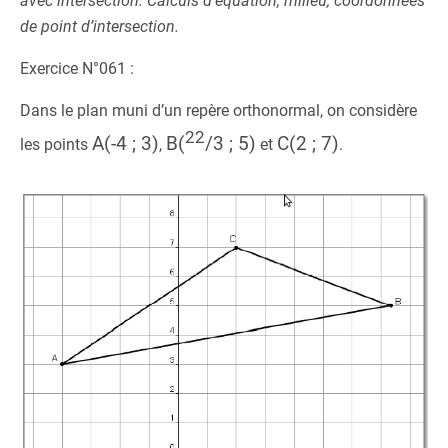
avec intersection. Calculs d’équation, milieu, coordonnées
de point d’intersection.
Exercice N°061 :
Dans le plan muni d’un repère orthonormal, on considère
22
A(-4 ; 3)
B(
/
3
; 5)
C(2 ; 7)
les points
,
et
.