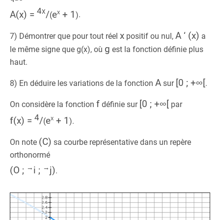
4x
x
A(x) =
/
e
+ 1
(
)
.
x
A ‘ (x)
7) Démontrer que pour tout réel
positif ou nul,
a
g
le même signe que g(x), où
est la fonction définie plus
haut.
A
[0 ; +∞[
8) En déduire les variations de la fonction
sur
.
f
[0 ; +∞[
On considère la fonction
définie sur
par
4
x
f(x) =
/
e
+ 1
(
)
.
(C)
On note
sa courbe représentative dans un repère
orthonormé
→
→
(O ;
i ;
j)
.