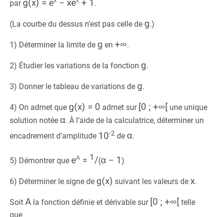
x
x
g(x) = e
− xe
+ 1
par
.
g
(La courbe du dessus n’est pas celle de
.)
g
+∞
1) Déterminer la limite de
en
.
g
2) Étudier les variations de la fonction
.
g
3) Donner le tableau de variations de
.
g(x) = 0
[0 ; +∞[
4) On admet que
admet sur
une unique
α
solution notée
. À l’aide de la calculatrice, déterminer un
-2
10
α
encadrement d’amplitude
de
.
α
1
e
=
/
α − 1
5) Démontrer que
(
)
g(x)
x
6) Déterminer le signe de
suivant les valeurs de
.
A
[0 ; +∞[
Soit
la fonction définie et dérivable sur
telle
que