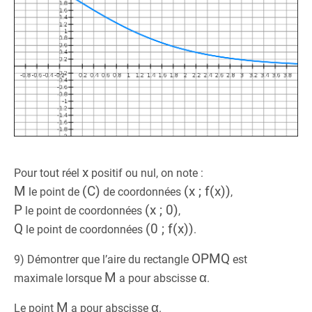
x
Pour tout réel
positif ou nul, on note :
M
(C)
(x ; f(x))
le point de
de coordonnées
,
P
(x ; 0)
le point de coordonnées
,
Q
(0 ; f(x))
le point de coordonnées
.
OPMQ
9) Démontrer que l’aire du rectangle
est
M
α
maximale lorsque
a pour abscisse
.
M
α
Le point
a pour abscisse
.