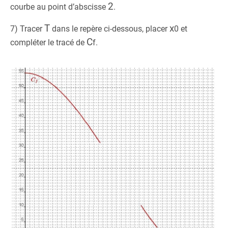
2
courbe au point d’abscisse
.
T
x
7) Tracer
dans le repère ci-dessous, placer
0
et
C
compléter le tracé de
f
.