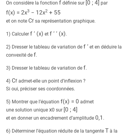
f
[0 ; 4]
On considère la fonction
définie sur
par
3
2
f(x) = 2x
− 12x
+ 55
C
et on note
f
sa représentation graphique.
f ‘ (x)
f ‘ ‘ (x)
1) Calculer
et
.
f ‘
2) Dresser le tableau de variation de
et en déduire la
f
convexité de
.
f
3) Dresser le tableau de variation de
.
C
4)
f
admet-elle un point d’inflexion ?
Si oui, préciser ses coordonnées.
f(x) = 0
5) Montrer que l’équation
admet
x
[0 ; 4]
une solution unique
0
sur
0,1
et en donner un encadrement d’amplitude
.
T
6) Déterminer l’équation réduite de la tangente
à la