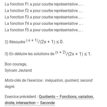
f
La fonction
1
a pour courbe représentative … .
f
La fonction
2
a pour courbe représentative … .
f
La fonction
3
a pour courbe représentative … .
f
La fonction
4
a pour courbe représentative … .
f
La fonction
5
a pour courbe représentative … .
-x + 1
(
)
/
2x + 1
≤ 0
2) Résoudre
(
)
.
x + 2
(
)
/
2x + 1
≤ 1
3) En déduire les solutions de
(
)
.
Bon courage,
Sylvain Jeuland
Mots-clés de l’exercice : inéquation, quotient, second
degré.
Exercice précédent :
Quotients – Fonctions, variation,
droite, intersection – Seconde