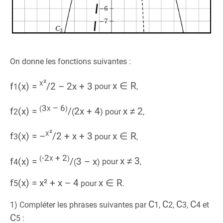
On donne les fonctions suivantes :
x²
f
(x) =
/
2
– 2x + 3
x ∈ R
1
pour
,
3x – 6
(
)
f
(x) =
/
2x + 4
x ≠ 2
2
(
)
pour
,
x²
f
(x) = –
/
2
+ x + 3
x ∈ R
3
pour
,
-2x + 2
(
)
f
(x) =
/
3 – x
x ≠ 3
4
(
)
pour
,
f
(x) = x² + x – 4
x ∈ R
5
pour
.
C
C
C
C
1) Compléter les phrases suivantes par
1
,
2
,
3
,
4
et
C
5
: