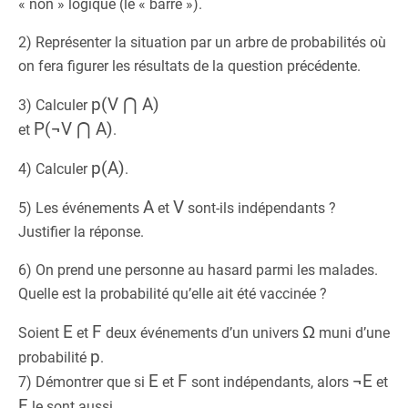
« non » logique (le « barre »).
2) Représenter la situation par un arbre de probabilités où
on fera figurer les résultats de la question précédente.
p(V ⋂ A)
3) Calculer
P(¬V ⋂ A)
et
.
p(A)
4) Calculer
.
A
V
5) Les événements
et
sont-ils indépendants ?
Justifier la réponse.
6) On prend une personne au hasard parmi les malades.
Quelle est la probabilité qu’elle ait été vaccinée ?
E
F
Ω
Soient
et
deux événements d’un univers
muni d’une
p
probabilité
.
E
F
¬E
7) Démontrer que si
et
sont indépendants, alors
et
F
le sont aussi.