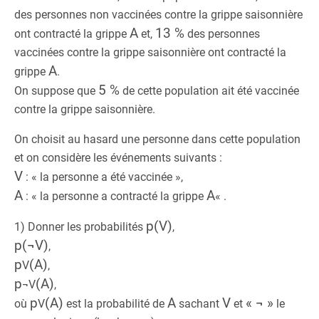
des personnes non vaccinées contre la grippe saisonnière
A
13 %
ont contracté la grippe
et,
des personnes
vaccinées contre la grippe saisonnière ont contracté la
A
grippe
.
5 %
On suppose que
de cette population ait été vaccinée
contre la grippe saisonnière.
On choisit au hasard une personne dans cette population
et on considère les événements suivants :
V
: « la personne a été vaccinée »,
A
A
: « la personne a contracté la grippe
« .
p(V)
1) Donner les probabilités
,
p(¬V)
,
p
(A)
V
,
p
(A)
¬V
,
p
(A)
A
V
« ¬ »
où
V
est la probabilité de
sachant
et
le