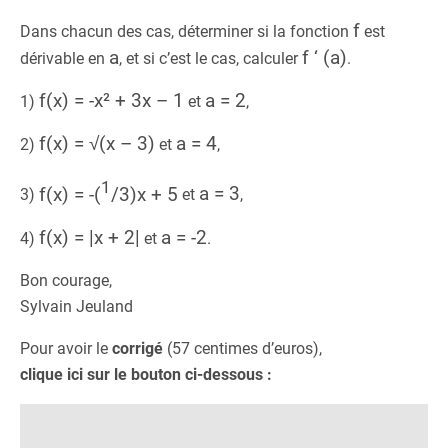
f
Dans chacun des cas, déterminer si la fonction
est
a
f ‘ (a)
dérivable en
, et si c’est le cas, calculer
.
f(x) = -x² + 3x – 1
a = 2
1)
et
,
f(x) = √(x – 3)
a = 4
2)
et
,
1
f(x) = -(
/
3
)x + 5
a = 3
3)
et
,
f(x) = |x + 2|
a = -2
4)
et
.
Bon courage,
Sylvain Jeuland
Pour avoir le
corrigé
(57 centimes d’euros),
clique ici sur le bouton ci-dessous :