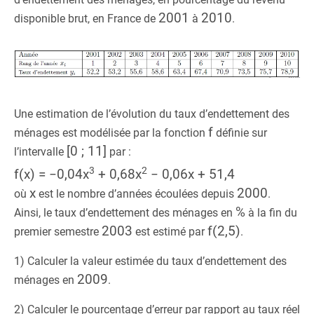
2001
2010
disponible brut, en France de
à
.
Une estimation de l’évolution du taux d’endettement des
f
ménages est modélisée par la fonction
définie sur
[0 ; 11]
l’intervalle
par :
3
2
f(x) = −0,04x
+ 0,68x
− 0,06x + 51,4
x
2000
où
est le nombre d’années écoulées depuis
.
%
Ainsi, le taux d’endettement des ménages en
à la fin du
2003
f(2,5)
premier semestre
est estimé par
.
1) Calculer la valeur estimée du taux d’endettement des
2009
ménages en
.
2) Calculer le pourcentage d’erreur par rapport au taux réel