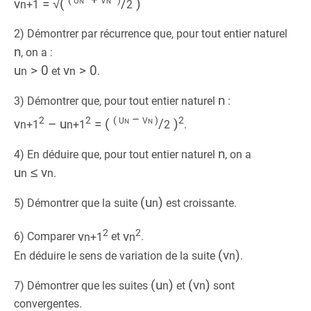
(
n
n
)
v
= √(
/
)
n+1
2
2) Démontrer par récurrence que, pour tout entier naturel
n
, on a :
u
> 0
v
> 0
n
et
n
.
n
3) Démontrer que, pour tout entier naturel
:
u
– v
2
2
(
n
n
)
2
v
– u
= (
/
)
n+1
n+1
2
.
n
4) En déduire que, pour tout entier naturel
, on a
u
≤ v
n
n
.
(u
)
5) Démontrer que la suite
n
est croissante.
2
2
v
v
6) Comparer
n+1
et
n
.
(v
)
En déduire le sens de variation de la suite
n
.
(u
)
(v
)
7) Démontrer que les suites
n
et
n
sont
convergentes.