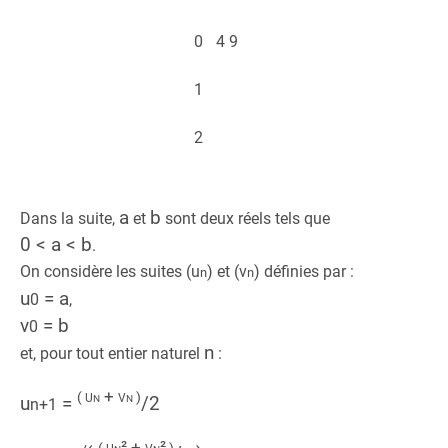
0
4
9
1
2
a
b
Dans la suite,
et
sont deux réels tels que
0 < a < b
.
On considère les suites (u
) et (v
) définies par :
n
n
u
= a
0
,
v
= b
0
n
et, pour tout entier naturel
:
u
+ v
(
n
n
)
u
=
/
2
n+1
u
² + v
²