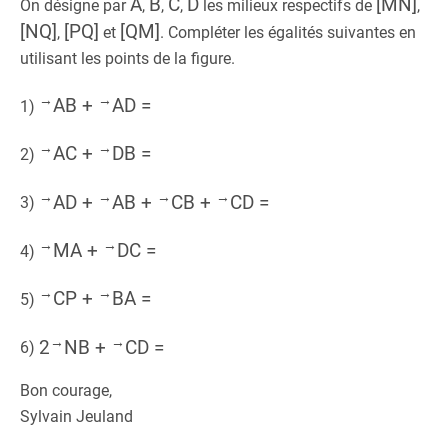
A
B
C
D
[MN]
On désigne par
,
,
,
les milieux respectifs de
,
[NQ]
[PQ]
[QM]
,
et
. Compléter les égalités suivantes en
utilisant les points de la figure.
→
→
AB +
AD =
1)
→
→
AC +
DB =
2)
→
→
→
→
AD +
AB +
CB +
CD =
3)
→
→
MA +
DC =
4)
→
→
CP +
BA =
5)
→
→
2
NB +
CD =
6)
Bon courage,
Sylvain Jeuland