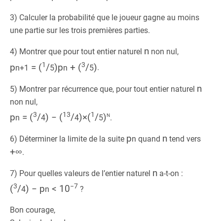
3) Calculer la probabilité que le joueur gagne au moins
une partie sur les trois premières parties.
n
4) Montrer que pour tout entier naturel
non nul,
1
3
p
= (
/
)p
+ (
/
)
n+1
5
n
5
.
n
5) Montrer par récurrence que, pour tout entier naturel
non nul,
3
13
1
n
p
= (
/
) − (
/
)×(
/
)
n
4
4
5
.
p
n
6) Déterminer la limite de la suite
n
quand
tend vers
+∞
.
n
7) Pour quelles valeurs de l’entier naturel
a-t-on :
3
−7
(
/
) − p
< 10
4
n
?
Bon courage,