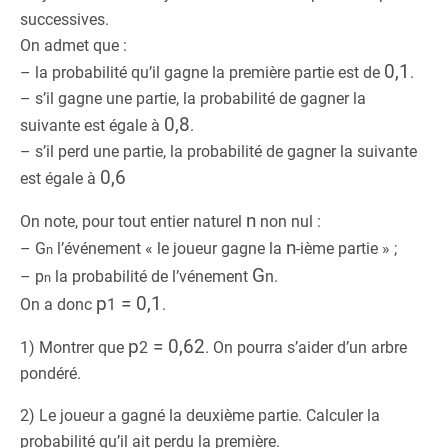
successives.
On admet que :
0,1
– la probabilité qu’il gagne la première partie est de
.
– s’il gagne une partie, la probabilité de gagner la
0,8
suivante est égale à
.
– s’il perd une partie, la probabilité de gagner la suivante
0,6
est égale à
n
On note, pour tout entier naturel
non nul :
n
– G
l’événement « le joueur gagne la
-ième partie » ;
n
G
– p
la probabilité de l’vénement
n
.
n
p
= 0,1
On a donc
1
.
p
= 0,62
1) Montrer que
2
. On pourra s’aider d’un arbre
pondéré.
2) Le joueur a gagné la deuxième partie. Calculer la
probabilité qu’il ait perdu la première.