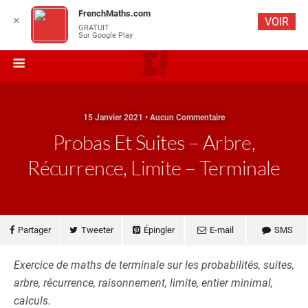
FrenchMaths.com
✕
VOIR
GRATUIT
Sur Google Play
15 Janvier 2021 • Aucun Commentaire
Probas Et Suites – Arbre,
Récurrence, Limite – Terminale
Partager
Tweeter
Épingler
E-mail
SMS
Exercice de maths de terminale sur les probabilités, suites,
arbre, récurrence, raisonnement, limite, entier minimal,
calculs.