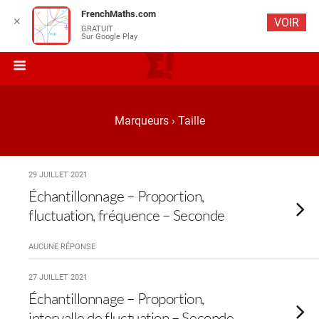
FrenchMaths.com
✕
VOIR
GRATUIT
Sur Google Play
Marqueurs › Taille
29 JUILLET 2021
Échantillonnage – Proportion,
fluctuation, fréquence – Seconde
AUCUNE RÉPONSE
27 JUILLET 2021
Échantillonnage – Proportion,
intervalle de fluctuation – Seconde