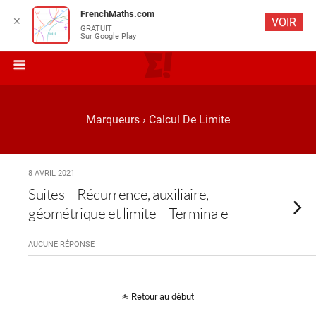
FrenchMaths.com
✕
VOIR
GRATUIT
Sur Google Play
Marqueurs › Calcul De Limite
8 AVRIL 2021
Suites – Récurrence, auxiliaire,
géométrique et limite – Terminale
AUCUNE RÉPONSE
Retour au début