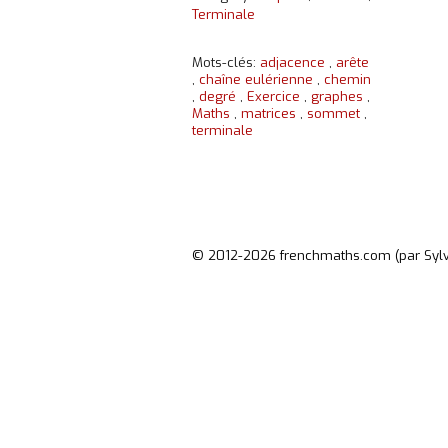
Terminale
Mots-clés:
adjacence
,
arête
,
chaîne eulérienne
,
chemin
,
degré
,
Exercice
,
graphes
,
Maths
,
matrices
,
sommet
,
terminale
© 2012-2026
frenchmaths.com (par Syl