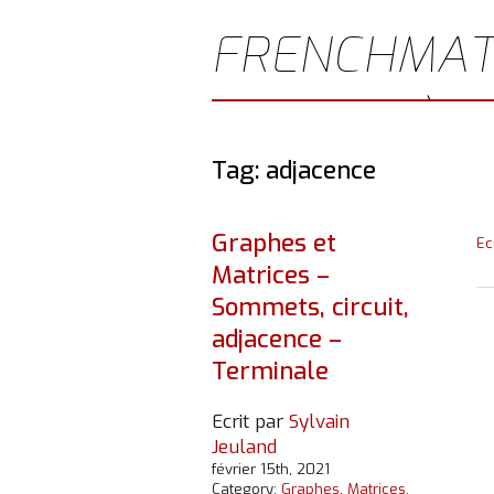
FRENCHMAT
JEULAND)
Tag: adjacence
Graphes et
Ec
Matrices –
Sommets, circuit,
adjacence –
Terminale
Ecrit par
Sylvain
Jeuland
février 15th, 2021
Category:
Graphes
,
Matrices
,