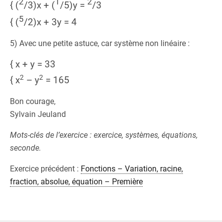
2
1
2
{ (
/
3
)x + (
/
5
)y =
/
3
5
{ (
/
2
)x + 3y = 4
5) Avec une petite astuce, car système non linéaire :
{ x + y = 33
2
2
{ x
– y
= 165
Bon courage,
Sylvain Jeuland
Mots-clés de l’exercice : exercice, systèmes, équations,
seconde.
Exercice précédent :
Fonctions – Variation, racine,
fraction, absolue, équation – Première