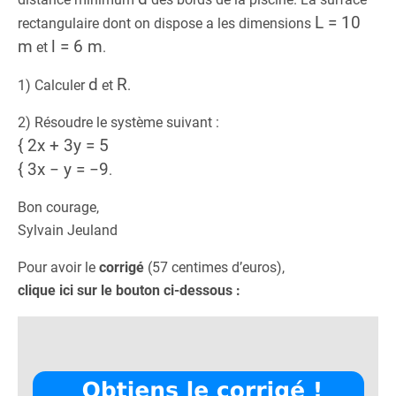
L = 10
rectangulaire dont on dispose a les dimensions
m
l = 6 m
et
.
d
R
1) Calculer
et
.
2) Résoudre le système suivant :
{ 2x + 3y = 5
{ 3x − y = −9
.
Bon courage,
Sylvain Jeuland
Pour avoir le
corrigé
(57 centimes d’euros),
clique ici sur le bouton ci-dessous :