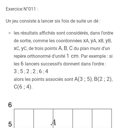
Exercice N°011 :
Un jeu consiste à lancer six fois de suite un dé :
les résultats affichés sont considérés, dans l’ordre
x
y
x
y
de sortie, comme les coordonnées
A
,
A
,
B
,
B
,
x
y
A
B
C
C
,
C
, de trois points
,
,
du plan muni d’un
1 cm
repère orthonormé d’unité
. Par exemple : si
6
les
lancers successifs donnent dans l’ordre :
3
5
2
2
6
4
;
;
;
;
;
A(3 ; 5)
B(2 ; 2)
alors les points associés sont
,
,
C(6 ; 4)
.