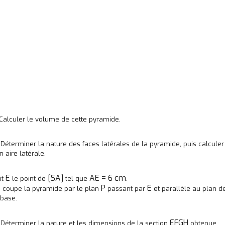
 Calculer le volume de cette pyramide.
 Déterminer la nature des faces latérales de la pyramide, puis calculer
n aire latérale.
E
[SA]
AE = 6 cm
it
le point de
tel que
.
P
E
 coupe la pyramide par le plan
passant par
et parallèle au plan d
 base.
EFGH
 Déterminer la nature et les dimensions de la section
obtenue.