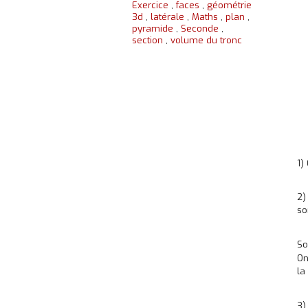
Exercice
,
faces
,
géométrie
3d
,
latérale
,
Maths
,
plan
,
pyramide
,
Seconde
,
section
,
volume du tronc
1)
2)
so
So
On
la
3)