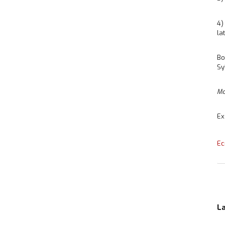
4)
la
Bo
Sy
Mo
Ex
Ec
L