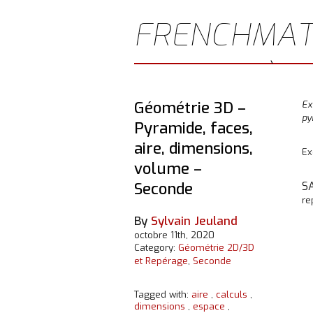
FRENCHMAT
JEULAND)
Géométrie 3D –
Ex
py
Pyramide, faces,
aire, dimensions,
Ex
volume –
Seconde
S
re
By
Sylvain Jeuland
octobre 11th, 2020
Category:
Géométrie 2D/3D
et Repérage
,
Seconde
Tagged with:
aire
,
calculs
,
dimensions
,
espace
,