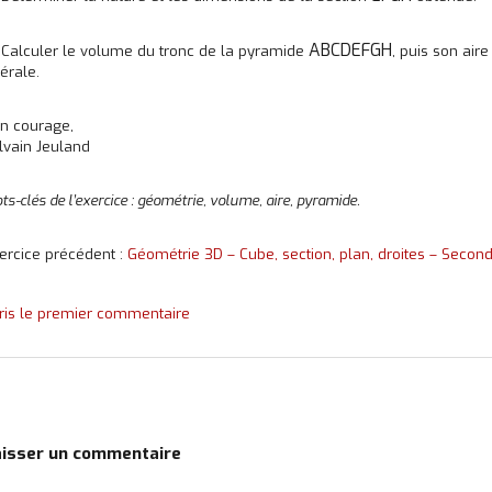
ABCDEFGH
 Calculer le volume du tronc de la pyramide
, puis son aire
térale.
n courage,
lvain Jeuland
ts-clés de l’exercice : géométrie, volume, aire, pyramide.
ercice précédent :
Géométrie 3D – Cube, section, plan, droites – Secon
ris le premier commentaire
aisser un commentaire