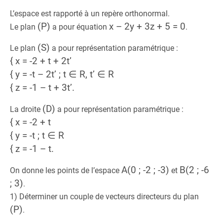
L’espace est rapporté à un repère orthonormal.
(P)
x – 2y + 3z + 5 = 0
Le plan
a pour équation
.
(S)
Le plan
a pour représentation paramétrique :
{ x = -2 + t + 2t’
{ y = -t – 2t’ ; t ∈ R, t’ ∈ R
{ z = -1 – t + 3t’.
(D)
La droite
a pour représentation paramétrique :
{ x = -2 + t
{ y = -t ; t ∈ R
{ z = -1 – t.
A(0 ; -2 ; -3)
B(2 ; -6
On donne les points de l’espace
et
; 3)
.
1) Déterminer un couple de vecteurs directeurs du plan
(P)
.