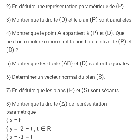
(P)
2) En déduire une représentation paramétrique de
.
(D)
(P)
3) Montrer que la droite
et le plan
sont parallèles.
A
(P)
(D)
4) Montrer que le point
appartient à
et
. Que
(P)
peut-on conclure concernant la position relative de
et
(D)
?
(AB)
(D)
5) Montrer que les droite
et
sont orthogonales.
(S)
6) Déterminer un vecteur normal du plan
.
(P)
(S)
7) En déduire que les plans
et
sont sécants.
(Δ)
8) Montrer que la droite
de représentation
paramétrique
{ x = t
{ y = -2 – t ; t ∈ R
{ z = -3 – t