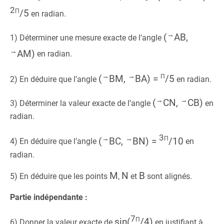
2π
/
5
en radian.
→
(
AB,
1) Déterminer une mesure exacte de l’angle
→
AM)
en radian.
π
→
→
(
BM,
BA) =
/
5
2) En déduire que l’angle
en radian.
→
→
(
CN,
CB)
3) Déterminer la valeur exacte de l’angle
en
radian.
3π
→
→
(
BC,
BN) =
/
10
4) En déduire que l’angle
en
radian.
M
N
B
5) En déduire que les points
,
et
sont alignés.
Partie indépendante :
7π
sin(
/
4
)
6) Donner la valeur exacte de
en justifiant à