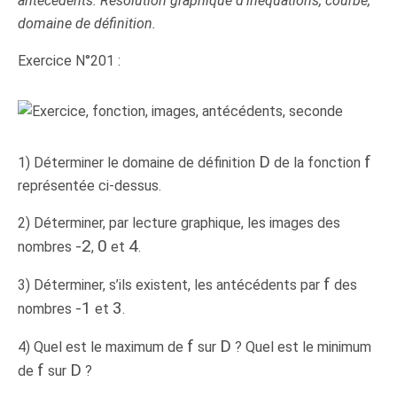
antécédents. Résolution graphique d’inéquations, courbe,
domaine de définition.
Exercice N°201 :
D
f
1) Déterminer le domaine de définition
de la fonction
représentée ci-dessus.
2) Déterminer, par lecture graphique, les images des
-2
0
4
nombres
,
et
.
f
3) Déterminer, s’ils existent, les antécédents par
des
-1
3
nombres
et
.
f
D
4) Quel est le maximum de
sur
? Quel est le minimum
f
D
de
sur
?