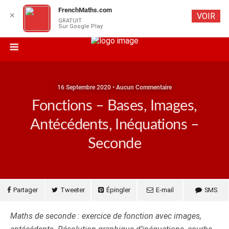
FrenchMaths.com
✕
VOIR
GRATUIT
Sur Google Play
16 Septembre 2020 • Aucun Commentaire
Fonctions – Bases, Images,
Antécédents, Inéquations –
Seconde
Partager
Tweeter
Épingler
E-mail
SMS
Maths de seconde : exercice de fonction avec images,