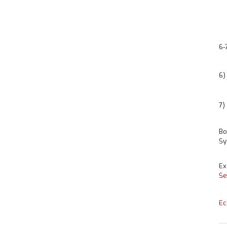
6-
6
7)
Bo
Sy
Ex
Se
Ec