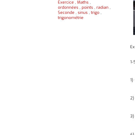
Exercice
,
Maths
,
ordonnées
,
points
,
radian
,
Seconde
,
sinus
,
trigo
,
trigonométrie
Ex
1-
1)
2
3
4