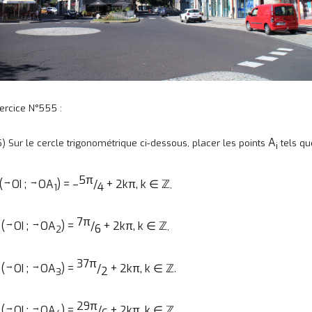
ercice N°555 :
A
5) Sur le cercle trigonométrique ci-dessous, placer les points
tels qu
i
5π
→
→
(
OI ;
OA
) = –
/
+ 2kπ, k ∈ ℤ
,
4
1
7π
→
→
(
OI ;
OA
) =
/
+ 2kπ, k ∈ ℤ
)
,
6
2
37π
→
→
(
OI ;
OA
) =
/
+ 2kπ, k ∈ ℤ
)
,
2
3
29π
→
→
(
OI ;
OA
) =
/
+ 2kπ, k ∈ ℤ
)
,