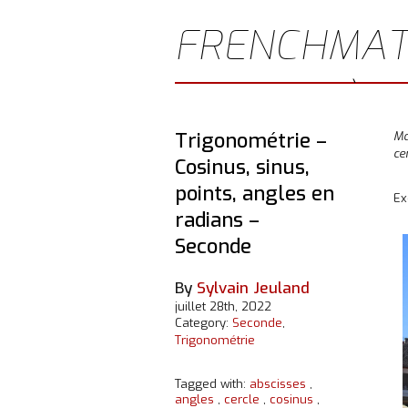
FRENCHMAT
JEULAND)
Trigonométrie –
Ma
ce
Cosinus, sinus,
points, angles en
Ex
radians –
Seconde
By
Sylvain Jeuland
juillet 28th, 2022
Category:
Seconde
,
Trigonométrie
Tagged with:
abscisses
,
angles
,
cercle
,
cosinus
,