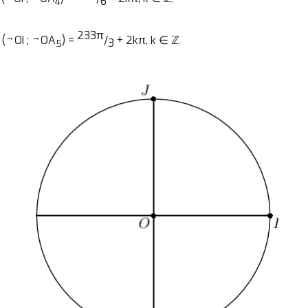
6
4
233π
→
→
(
OI ;
OA
) =
/
+ 2kπ, k ∈ ℤ
)
.
3
5