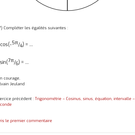
7) Compléter les égalités suivantes :
5π
cos(-
/
) = …
)
4
7π
sin(
/
) = …
6
n courage,
lvain Jeuland
ercice précédent :
Trigonométrie – Cosinus, sinus, équation, intervalle –
conde
ris le premier commentaire