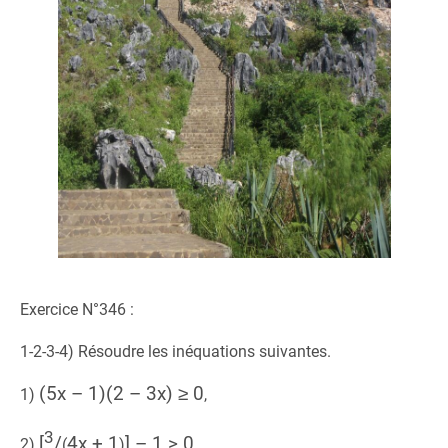
Exercice N°346 :
1-2-3-4) Résoudre les inéquations suivantes.
(5x – 1)(2 – 3x) ≥ 0
1)
,
3
[
/
4x + 1
] – 1 > 0
2)
(
)
,