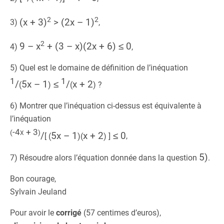
2
2
(x + 3)
> (2x – 1)
3)
,
2
9 – x
+ (3 – x)(2x + 6) ≤ 0
4)
,
5) Quel est le domaine de définition de l’inéquation
1
1
/
5x – 1
≤
/
x + 2
(
)
(
)
?
6) Montrer que l’inéquation ci-dessus est équivalente à
l’inéquation
-4x + 3
(
)
/
5x – 1
x + 2
≤ 0
[ (
)(
) ]
,
5)
7) Résoudre alors l’équation donnée dans la question
.
Bon courage,
Sylvain Jeuland
Pour avoir le
corrigé
(57 centimes d’euros),