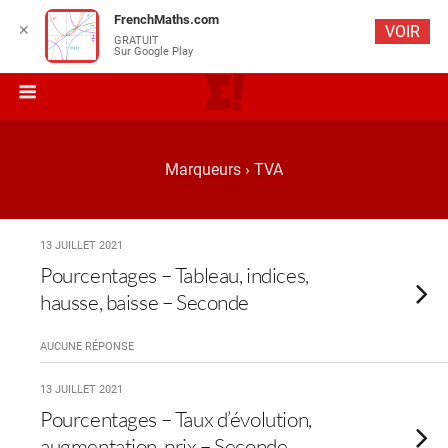
FrenchMaths.com
✕
VOIR
GRATUIT
Sur Google Play
Marqueurs › TVA
13 JUILLET 2021
Pourcentages – Tableau, indices,
hausse, baisse – Seconde
AUCUNE RÉPONSE
13 JUILLET 2021
Pourcentages – Taux d’évolution,
augmentation, prix – Seconde