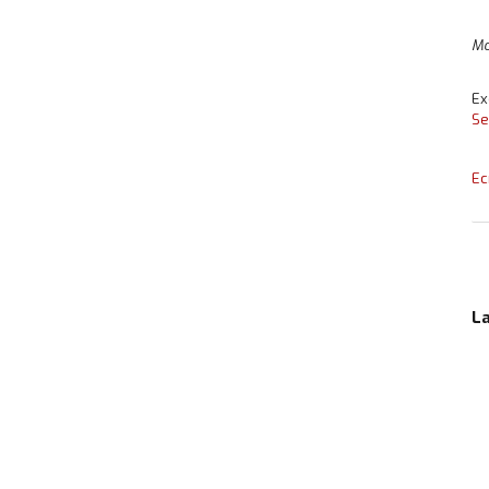
Mo
Ex
Se
Ec
L