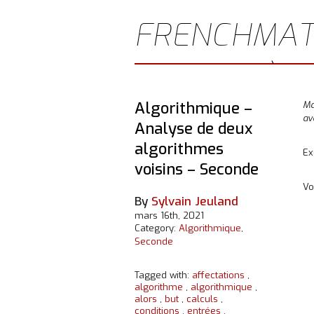
FRENCHMAT
JEULAND)
Algorithmique –
Ma
av
Analyse de deux
algorithmes
Ex
voisins – Seconde
Vo
By
Sylvain Jeuland
mars 16th, 2021
Category:
Algorithmique
,
Seconde
Tagged with:
affectations
,
algorithme
,
algorithmique
,
alors
,
but
,
calculs
,
conditions
,
entrées
,